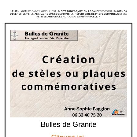
LELIENLOCAL
DE SAINT MARCELLIN EST UN
SITE D’INFORMATION LOCALE
PROPOSANT UN
AGENDA
D’ÉVÉNEMENTS
, UN
ANNUAIRE D’ASSOCIATIONS
, UN
RÉPERTOIRE DE PROFESSIONNELS
ET DES
PETITES ANNONCES
AUTOUR DE
SAINT-MARCELLIN
Bulles de Granite