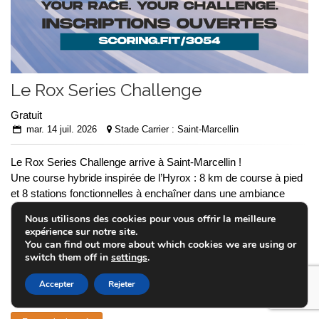
Le Rox Series Challenge
Gratuit
mar. 14 juil. 2026
Stade Carrier : Saint-Marcellin
Le Rox Series Challenge arrive à Saint-Marcellin !
Une course hybride inspirée de l’Hyrox : 8 km de course à pied
et 8 stations fonctionnelles à enchaîner dans une ambiance
sportive et festive accessible au plus grand nombre.
Nous utilisons des cookies pour vous offrir la meilleure
expérience sur notre site.
Le Rox Series Challenge est une nouvelle course hybride
You can find out more about which cookies we are using or
organisée par l’Athletic Club Saint-Marcellin.
switch them off in
settings
.
Au programme :
Accepter
Rejeter
8 km de course à pied …. Plus d’info ci dessous