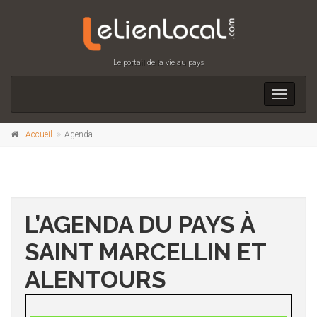
Le portail de la vie au pays
Toggle
navigati
Accueil
Agenda
L’AGENDA DU PAYS À
SAINT MARCELLIN ET
ALENTOURS