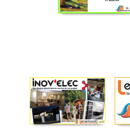
Inov’elec – Repiton,
Scieri
électricien