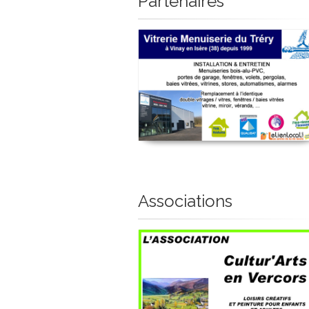
Partenaires
Vitrerie-menuiserie-du-Tréry
Associations
Cultur'Arts en Vercors