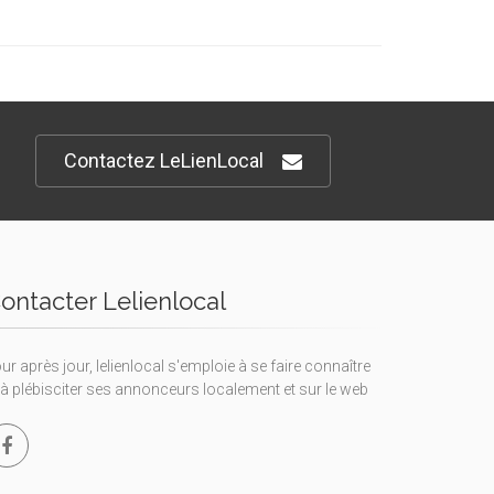
Contactez LeLienLocal
ontacter Lelienlocal
ur après jour, lelienlocal s'emploie à se faire connaître
 à plébisciter ses annonceurs localement et sur le web